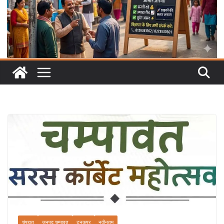
चंपावत
जनपद चम्पावत
टनकपुर
नवीनतम