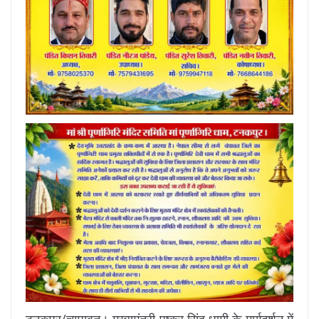
टनकपुर/चम्पावत। मुख्यमंत्री पुष्कर सिंह धामी के मार्गदर्शन में