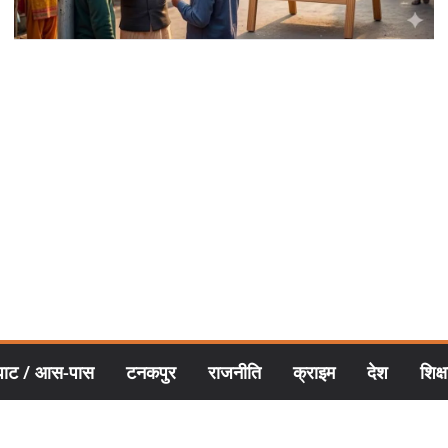
घाट / आस-पास
टनकपुर
राजनीति
क्राइम
देश
शिक्ष