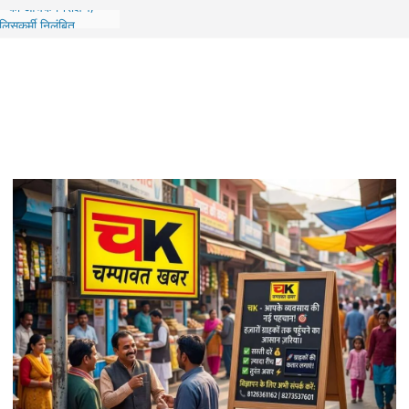
SSP का औचक निरीक्षण,
ुलिसकर्मी निलंबित
धि भंडार का निरीक्षण, जांच
भेजे जाएंगे
में ₹7 करोड़ के ऋण
ालीन एमडी समेत 6 के
 बड़ा प्रशासनिक फेरबदल,
र DFO के तबादले
ाओं और विधायक के
ियो डालने वाला आरोपी