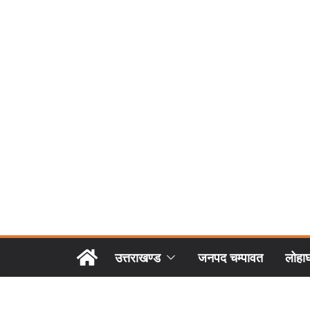
उत्तराखण्ड
जनपद चम्पावत
लोहा