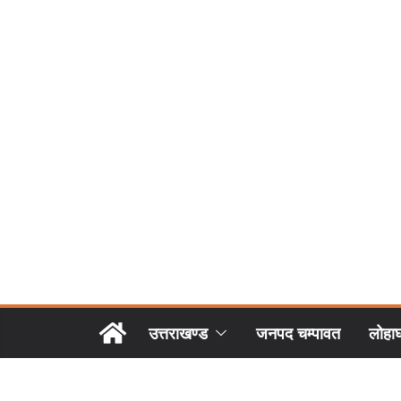
उत्तराखण्ड
जनपद चम्पावत
लोहा