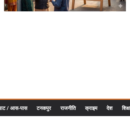
घाट / आस-पास
टनकपुर
राजनीति
क्राइम
देश
शिक्ष