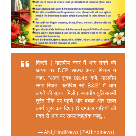
दिल्ली | मालवीय नगर में आग लगने की
घटना पर DCP साउथ अनंत मित्तल ने
कहा, "आज सुबह 08:48 बजे, मालवीय
नगर स्थित 'फ्लोरिश स्टे B&B' में आग
लगने की सूचना मिली। स्थानीय पुलिसकर्मी
तुरंत मौके पर पहुंचे और बचाव और राहत
कार्य शुरू कर दिए। 8 दमकल गाड़ियों की
मदद से आग पर सफलतापूर्वक काबू…
— ANI_HindiNews (@AHindinews)