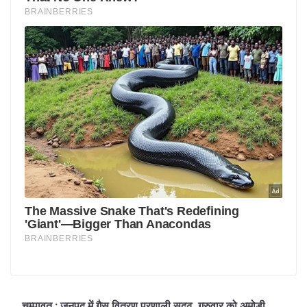
चम्पावत : जनपद में गैस वितरण प्रणाली सुदृढ़, गुरुवार को अमोड़ी,