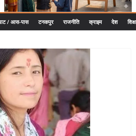
घाट / आस-पास
टनकपुर
राजनीति
क्राइम
देश
शिक्ष