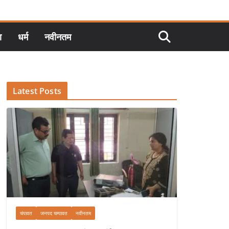
ा
धर्म
नवीनतम
Latest Posts
चंपावत
जनपद चम्पावत
नवीनतम