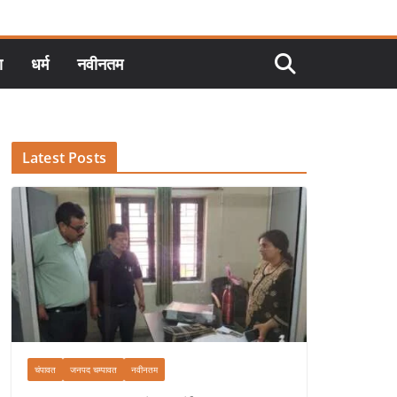
ा
धर्म
नवीनतम
Latest Posts
चंपावत
जनपद चम्पावत
नवीनतम