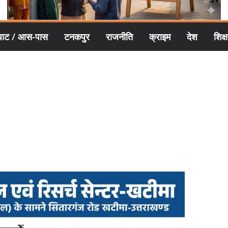
घाट / आस-पास
टनकपुर
राजनीति
क्राइम
देश
शिक्ष