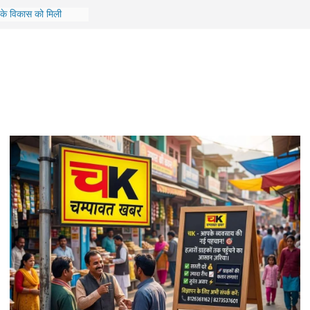
ों के विकास को मिली
 लिए 10.47 करोड़ से
िर्माण की कवायद तेज,
रीक्षण
श पर जिला अस्पताल में
ण, व्यवस्थाओं का लिया
‘सावन उत्सव-2026’, 15
गा ‘नंदा शिखर सम्मान’
परिवहन एवं राजमार्ग
 किया स्वाला क्षेत्र का
ट्रीटमेंट कार्यों का