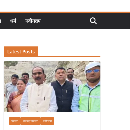
ा
धर्म
नवीनतम
Latest Posts
चंपावत
जनपद चम्पावत
नवीनतम