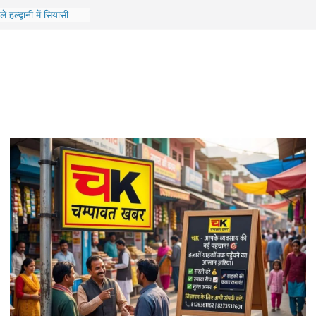
ाखंड में जमीन, CM धामी
ं को दिए मदद के निर्देश
े हल्द्वानी में सियासी
रने पर बैठे कांग्रेस नेता
परिवहन एवं राजमार्ग
 किया स्वाला क्षेत्र का
ट्रीटमेंट कार्यों का
ों के विकास को मिली
 लिए 10.47 करोड़ से
िर्माण की कवायद तेज,
रीक्षण