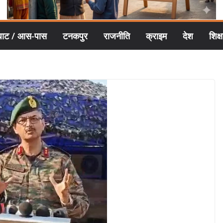
घाट / आस-पास
टनकपुर
राजनीति
क्राइम
देश
शिक्ष