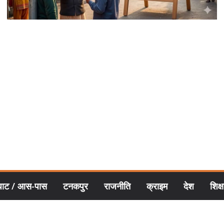
घाट / आस-पास
टनकपुर
राजनीति
क्राइम
देश
शिक्ष