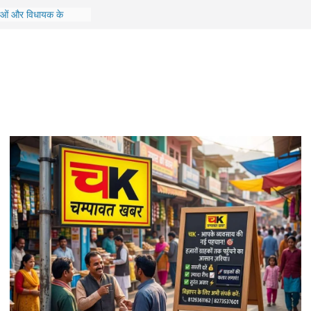
 बड़ा प्रशासनिक फेरबदल,
र DFO के तबादले
ाओं और विधायक के
ियो डालने वाला आरोपी
़ी की बड़ी उपलब्धि,
फिल्म ‘पेद्दी’ के लिए गाया
 बेटे आबान की सड़क
बंद अली अहमद से मिलने जा
में ₹7 करोड़ के ऋण
ालीन एमडी समेत 6 के