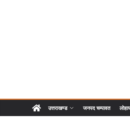
उत्तराखण्ड
जनपद चम्पावत
लोहा