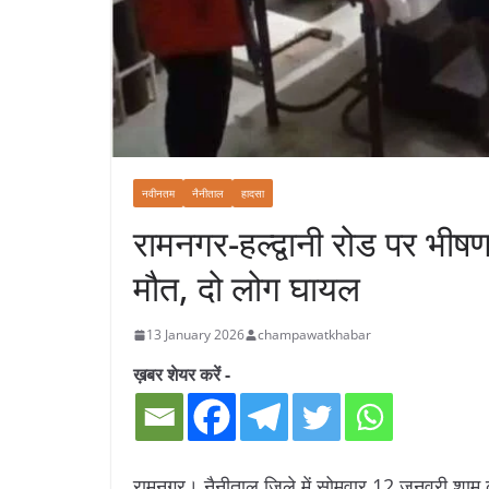
नवीनतम
नैनीताल
हादसा
रामनगर-हल्द्वानी रोड पर भी
मौत, दो लोग घायल
13 January 2026
champawatkhabar
ख़बर शेयर करें -
रामनगर। नैनीताल जिले में सोमवार 12 जनवरी शाम क