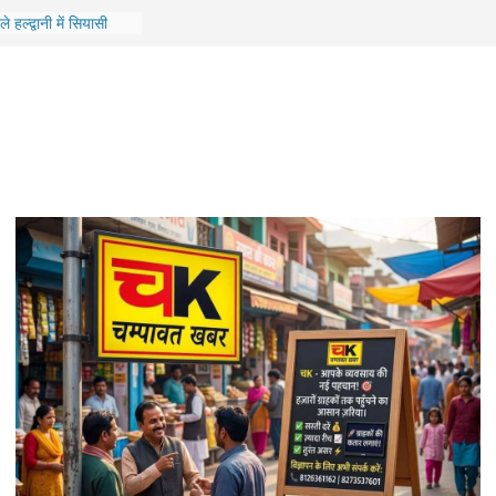
ाखंड में जमीन, CM धामी
ं को दिए मदद के निर्देश
े हल्द्वानी में सियासी
रने पर बैठे कांग्रेस नेता
परिवहन एवं राजमार्ग
 किया स्वाला क्षेत्र का
ट्रीटमेंट कार्यों का
ों के विकास को मिली
 लिए 10.47 करोड़ से
िर्माण की कवायद तेज,
रीक्षण