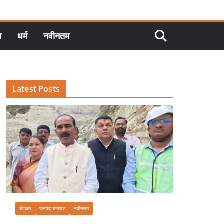
ा
धर्म
नवीनतम
Latest Posts
चंपावत
जनपद चम्पावत
नवीनतम