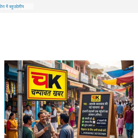
ोरा में बहुउद्देशीय
रामीणों को मिला
ी बड़ी उपलब्धि,
म ‘पेद्दी’ के लिए गाया
13 महिलाओं का हुआ है
को सीएम करेंगे
ई में गिरी शिक्षकों
ं के लिए होगा भव्य
ां अंतिम चरण में