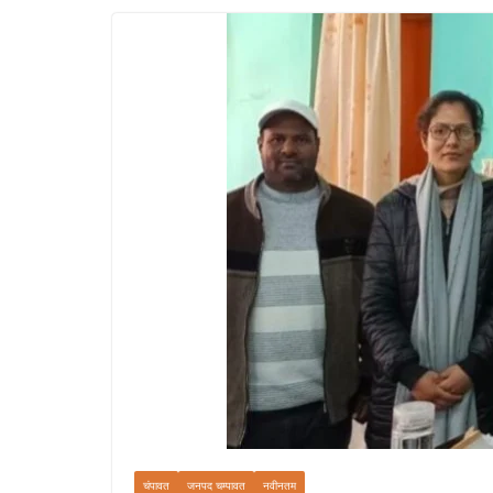
चंपावत
जनपद चम्पावत
नवीनतम