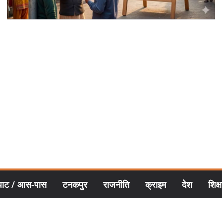
घाट / आस-पास
टनकपुर
राजनीति
क्राइम
देश
शिक्ष