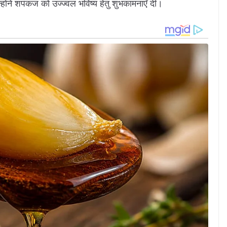
्होंने शपंकज को उज्ज्वल भविष्य हेतु शुभकामनाएँ दीं।