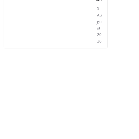
5
Au
gu
st
20
26