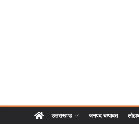
उत्तराखण्ड
जनपद चम्पावत
लोहा