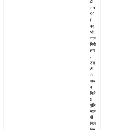
धी
रात
SS
P
का
औ
चक
निरी
क्षण
,
ड्यू
टी
से
गाय
ब
मिले
9
पुलि
सक
र्मी
निलं
बित