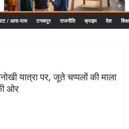
घाट / आस-पास
टनकपुर
राजनीति
क्राइम
देश
शिक्ष
खी यात्रा पर, जूते चप्पलों की माला
 की ओर