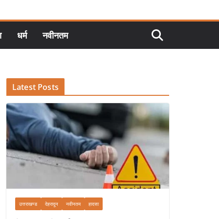
ा
धर्म
नवीनतम
Latest Posts
उत्तराखण्ड
देहरादून
नवीनतम
हादसा