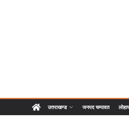
उत्तराखण्ड
जनपद चम्पावत
लोहा