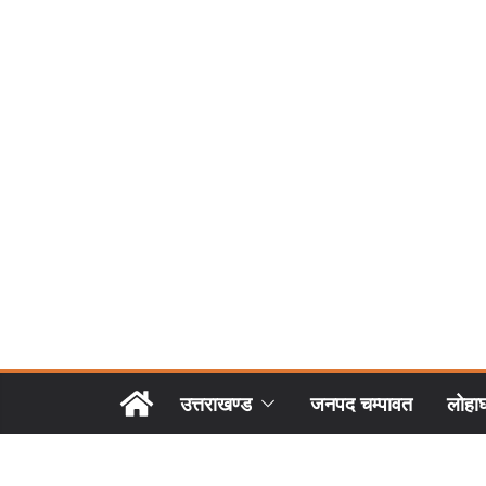
उत्तराखण्ड
जनपद चम्पावत
लोहा