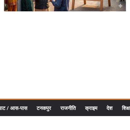
घाट / आस-पास
टनकपुर
राजनीति
क्राइम
देश
शिक्ष