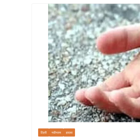
टिहरी
नवीनतम
हादसा