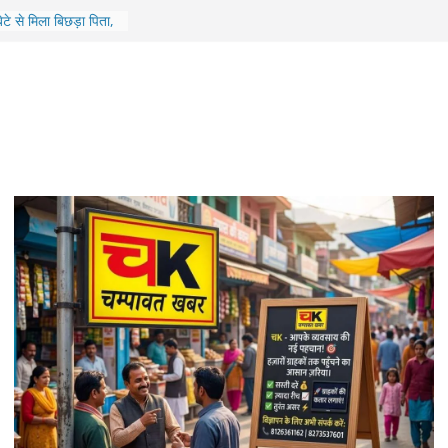
रने वाले दोषी को 7 साल
न्यायालय का फैसला
टे से मिला बिछड़ा पिता,
ने मिलाया परिवार
दलने के लिए, भाजपा कोर
सभावार संगठनात्मक
लगेगा श्रमिक कल्याण
को मिलेंगी कई सुविधाएं
सी पुल की एप्रोच रोड,
निलंबित