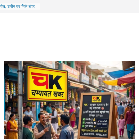
 लगाया दुष्कर्म का
ल ले जाने का दावा
 मौत, शरीर पर मिले चोट
पुलिस
ाखंड में जमीन, CM धामी
ं को दिए मदद के निर्देश
े हल्द्वानी में सियासी
रने पर बैठे कांग्रेस नेता
ल ने रचा इतिहास, 8 फीट
 बनाया Guinness World