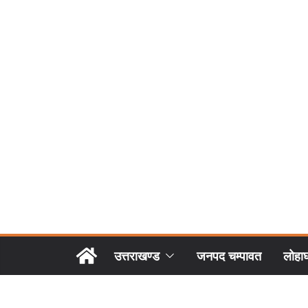
उत्तराखण्ड
जनपद चम्पावत
लोहा