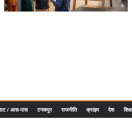
घाट / आस-पास
टनकपुर
राजनीति
क्राइम
देश
शिक्ष