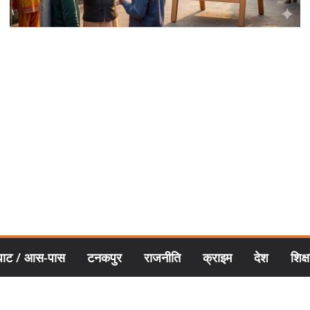
घाट / आस-पास
टनकपुर
राजनीति
क्राइम
देश
शिक्ष