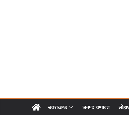
उत्तराखण्ड
जनपद चम्पावत
लोहा