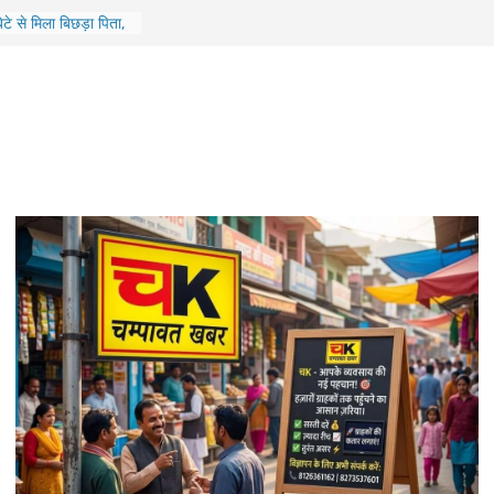
रने वाले दोषी को 7 साल
न्यायालय का फैसला
टे से मिला बिछड़ा पिता,
ने मिलाया परिवार
दलने के लिए, भाजपा कोर
सभावार संगठनात्मक
लगेगा श्रमिक कल्याण
को मिलेंगी कई सुविधाएं
सी पुल की एप्रोच रोड,
निलंबित