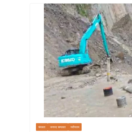
चंपावत
जनपद चम्पावत
नवीनतम