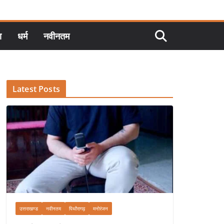
ा
धर्म
नवीनतम
Latest Posts
उत्तराखण्ड
नवीनतम
पिथौरागढ़
मनोरंजन