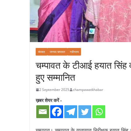
चंपावत
जनपद चम्पावत
नवीनतम
चम्पावत के टीआई हयात सिंह 
हुए सम्मानित
2 September 2025
champawatkhabar
ख़बर शेयर करें -
चम्पावत। चम्पावत के यातायात निरीक्षक हयात सिंह