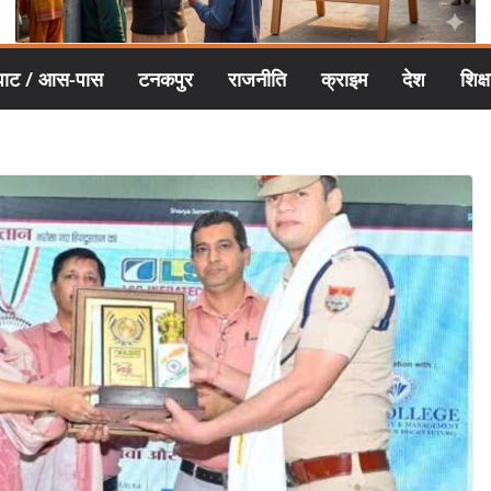
घाट / आस-पास
टनकपुर
राजनीति
क्राइम
देश
शिक्ष