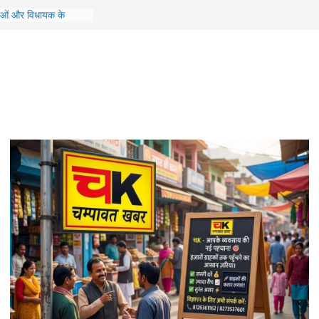
 बड़ा प्रशासनिक फेरबदल,
र DFO के तबादले
ाओं और विधायक के
ियो डालने वाला आरोपी
़ी की बड़ी उपलब्धि,
फिल्म ‘पेद्दी’ के लिए गाया
 बेटे आबान की सड़क
बंद अली अहमद से मिलने जा
में ₹7 करोड़ के ऋण
ालीन एमडी समेत 6 के