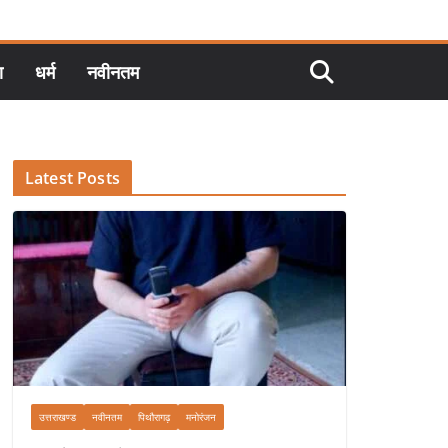
ा
धर्म
नवीनतम
Latest Posts
उत्तराखण्ड
नवीनतम
पिथौरागढ़
मनोरंजन