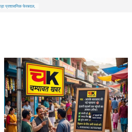
में ₹7 करोड़ के ऋण
ालीन एमडी समेत 6 के
 बड़ा प्रशासनिक फेरबदल,
र DFO के तबादले
ाओं और विधायक के
ियो डालने वाला आरोपी
़ी की बड़ी उपलब्धि,
फिल्म ‘पेद्दी’ के लिए गाया
 बेटे आबान की सड़क
बंद अली अहमद से मिलने जा