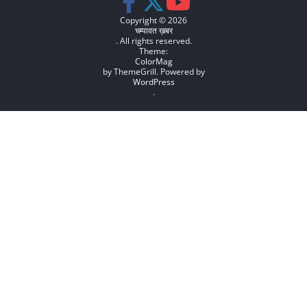
Copyright © 2026
चम्पावत ख़बर
. All rights reserved.
Theme:
ColorMag
by ThemeGrill. Powered by
WordPress
.