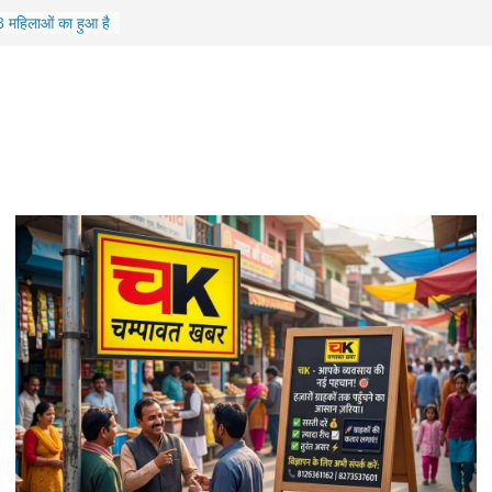
 कार्यकारिणी घोषित,
ो मिली उपाध्यक्ष पद
13 महिलाओं का हुआ है
को सीएम करेंगे
े खेतखेड़ा गांव की
री
, यौन अपराध का
्मान: रितिका बगौली
सी देवी को