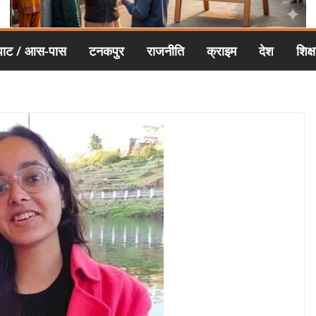
घाट / आस-पास
टनकपुर
राजनीति
क्राइम
देश
शिक्ष