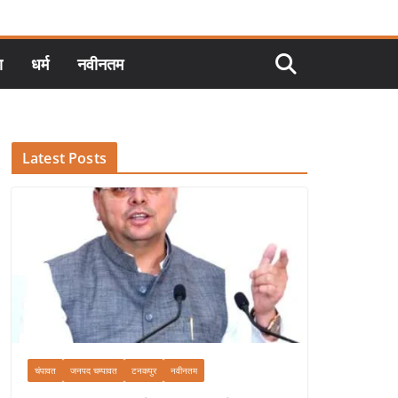
ा
धर्म
नवीनतम
Latest Posts
चंपावत
जनपद चम्पावत
टनकपुर
नवीनतम