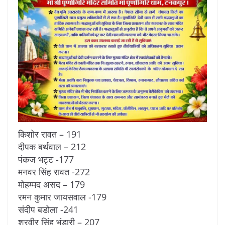
किशोर रावत – 191
दीपक बर्थवाल – 212
पंकज भट्ट -177
मनवर सिंह रावत -272
मोहम्मद असद – 179
रमन कुमार जायसवाल -179
संदीप बडोला -241
शूरवीर सिंह भंडारी – 207