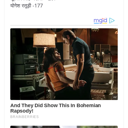
योगेश रतूड़ी -177