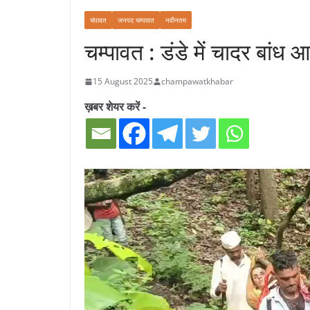
चंपावत
जनपद चम्पावत
नवीनतम
चम्पावत : डंडे में चादर बां
15 August 2025
champawatkhabar
ख़बर शेयर करें -