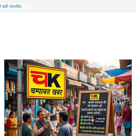
ोरा में बहुउद्देशीय
रामीणों को मिला
ी बड़ी उपलब्धि,
म ‘पेद्दी’ के लिए गाया
13 महिलाओं का हुआ है
को सीएम करेंगे
ई में गिरी शिक्षकों
ं के लिए होगा भव्य
ां अंतिम चरण में