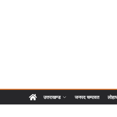
उत्तराखण्ड
जनपद चम्पावत
लोहा