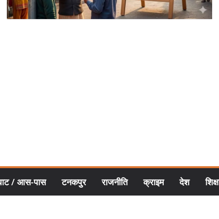
घाट / आस-पास
टनकपुर
राजनीति
क्राइम
देश
शिक्ष