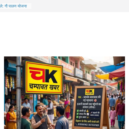
ा में उड़ने वाली
रीक्षण से बढ़ाया
सले: गौ पालन योजना
 वेतन भुगतान
ी मार्ग पर खाई में
े 5 लोगों की मौत, एक
ार खाई में गिरी, 5
का इलाज जारी
ेज के छात्र की मौत,
तोड़ा दम