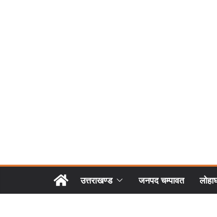
उत्तराखण्ड
जनपद चम्पावत
लोहा