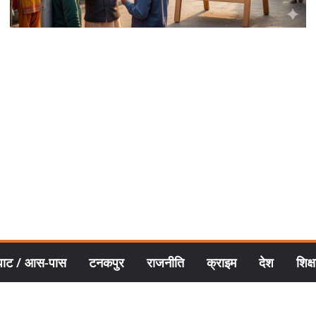
घाट / आस-पास
टनकपुर
राजनीति
क्राइम
देश
शिक्ष