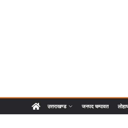
उत्तराखण्ड
जनपद चम्पावत
लोहा