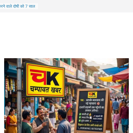
रने वाले दोषी को 7 साल
न्यायालय का फैसला
टे से मिला बिछड़ा पिता,
ने मिलाया परिवार
दलने के लिए, भाजपा कोर
सभावार संगठनात्मक
लगेगा श्रमिक कल्याण
को मिलेंगी कई सुविधाएं
सी पुल की एप्रोच रोड,
निलंबित