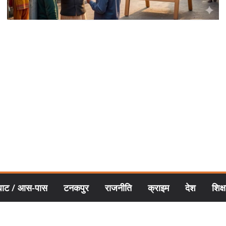
घाट / आस-पास
टनकपुर
राजनीति
क्राइम
देश
शिक्ष