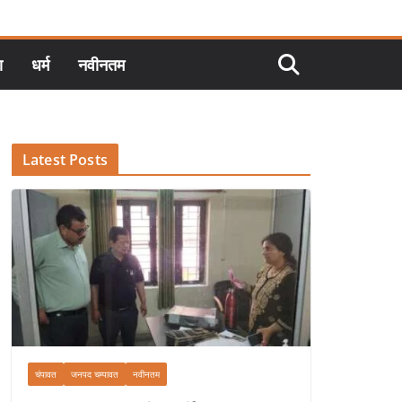
ा
धर्म
नवीनतम
Latest Posts
चंपावत
जनपद चम्पावत
नवीनतम