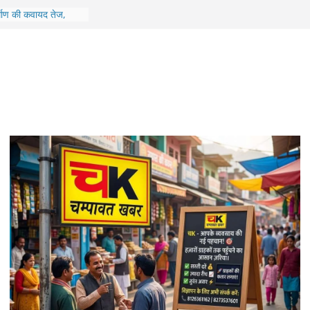
ों के विकास को मिली
 लिए 10.47 करोड़ से
िर्माण की कवायद तेज,
रीक्षण
श पर जिला अस्पताल में
ण, व्यवस्थाओं का लिया
‘सावन उत्सव-2026’, 15
गा ‘नंदा शिखर सम्मान’
परिवहन एवं राजमार्ग
 किया स्वाला क्षेत्र का
ट्रीटमेंट कार्यों का