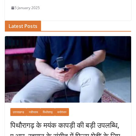
5 January 2025
Latest Posts
उत्तराखण्ड
नवीनतम
पिथौरागढ़
मनोरंजन
पिथौरागढ़ के मयंक कापड़ी की बड़ी उपलब्धि,
ए.आर. रहमान के संगीत में फिल्म ‘पेद्दी’ के लिए