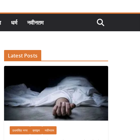
ा
धर्म
नवीनतम
Latest Posts
उधमसिंह नगर
क्राइम
नवीनतम