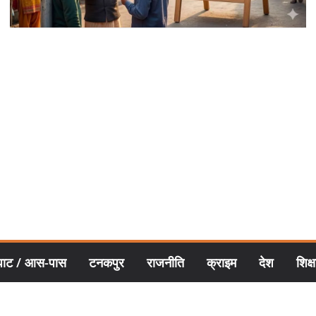
घाट / आस-पास
टनकपुर
राजनीति
क्राइम
देश
शिक्ष