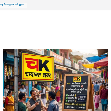
ार खाई में गिरी, 5
का इलाज जारी
ेज के छात्र की मौत,
तोड़ा दम
ा में उड़ने वाली
रीक्षण से बढ़ाया
सले: गौ पालन योजना
 वेतन भुगतान
ी मार्ग पर खाई में
े 5 लोगों की मौत, एक