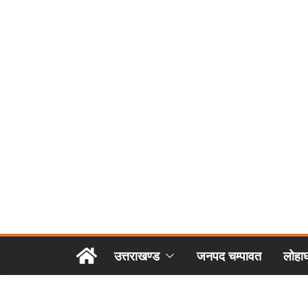
उत्तराखण्ड
जनपद चम्पावत
लोहा