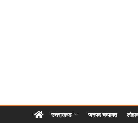
उत्तराखण्ड
जनपद चम्पावत
लोहा