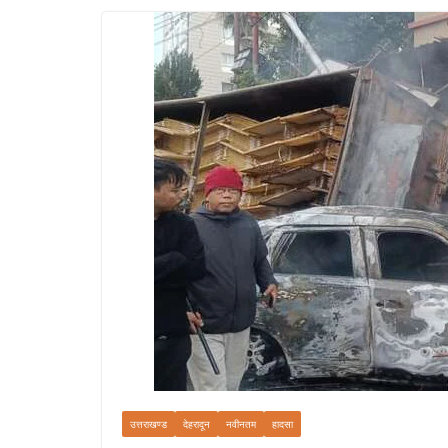
उत्तराखण्ड
देहरादून
नवीनतम
हादसा