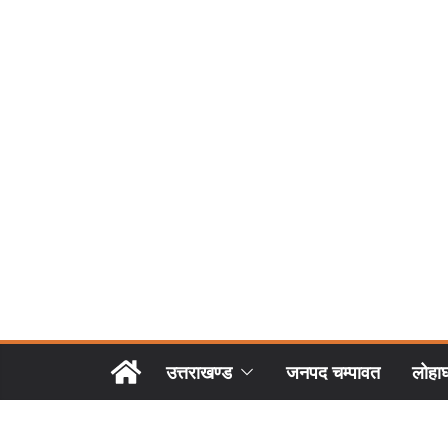
उत्तराखण्ड
जनपद चम्पावत
लोहा