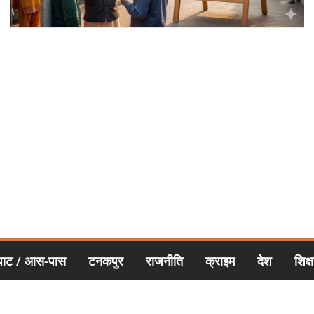
घाट / आस-पास
टनकपुर
राजनीति
क्राइम
देश
शिक्ष