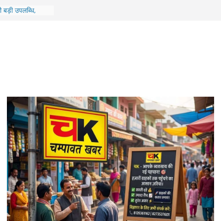
ोरा में बहुउद्देशीय
रामीणों को मिला
ी बड़ी उपलब्धि,
म ‘पेद्दी’ के लिए गाया
13 महिलाओं का हुआ है
को सीएम करेंगे
ई में गिरी शिक्षकों
ं के लिए होगा भव्य
ां अंतिम चरण में