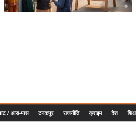
घाट / आस-पास
टनकपुर
राजनीति
क्राइम
देश
शिक्ष