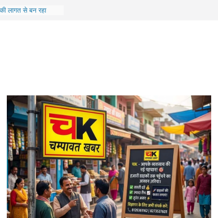
धि भंडार का निरीक्षण, जांच
भेजे जाएंगे
की लागत से बन रहा
 में, 99% निर्माण कार्य
 बड़ा प्रशासनिक फेरबदल,
र DFO के तबादले
ाओं और विधायक के
ियो डालने वाला आरोपी
SSP का औचक निरीक्षण,
ुलिसकर्मी निलंबित