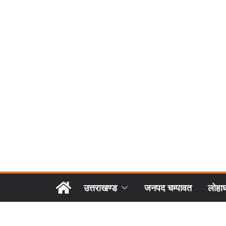
उत्तराखण्ड
जनपद चम्पावत
लोहा