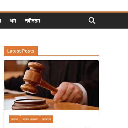
ा
धर्म
नवीनतम
Latest Posts
चंपावत
जनपद चम्पावत
नवीनतम