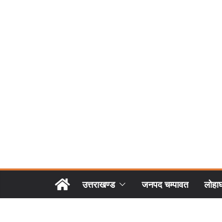
उत्तराखण्ड
जनपद चम्पावत
लोहा