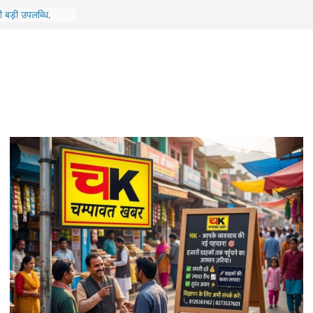
ोरा में बहुउद्देशीय
रामीणों को मिला
ी बड़ी उपलब्धि,
म ‘पेद्दी’ के लिए गाया
13 महिलाओं का हुआ है
को सीएम करेंगे
ई में गिरी शिक्षकों
ं के लिए होगा भव्य
ां अंतिम चरण में