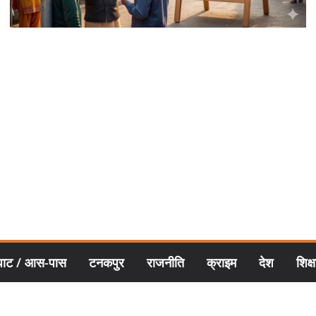
घाट / आस-पास
टनकपुर
राजनीति
क्राइम
देश
शिक्ष