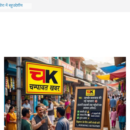
ोरा में बहुउद्देशीय
रामीणों को मिला
ी बड़ी उपलब्धि,
म ‘पेद्दी’ के लिए गाया
13 महिलाओं का हुआ है
को सीएम करेंगे
ई में गिरी शिक्षकों
ं के लिए होगा भव्य
ां अंतिम चरण में