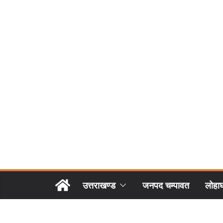
उत्तराखण्ड
जनपद चम्पावत
लोहा