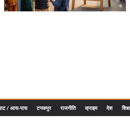
घाट / आस-पास
टनकपुर
राजनीति
क्राइम
देश
शिक्ष