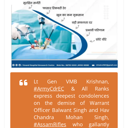
Lt Gen VMB Krishnan,
#ArmyCdrEC
& All Ranks
express deepest condolences
on the demise of Warrant
Officer Balwant Singh and Hav
Chandra Mohan Singh,
#AssamRifles
who gallantly