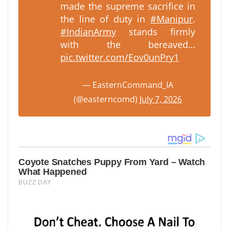
made the supreme sacrifice in
the line of duty in
#Manipur
.
#IndianArmy
stands firmly
with the bereaved…
pic.twitter.com/Eov0unPry1
— EasternCommand_IA
(@easterncomd)
July 7, 2026